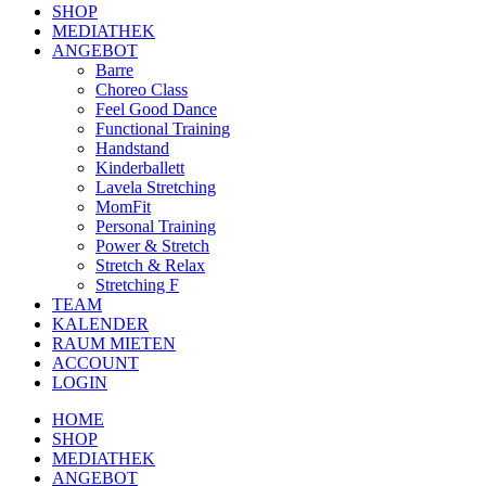
SHOP
MEDIATHEK
ANGEBOT
Barre
Choreo Class
Feel Good Dance
Functional Training
Handstand
Kinderballett
Lavela Stretching
MomFit
Personal Training
Power & Stretch
Stretch & Relax
Stretching F
TEAM
KALENDER
RAUM MIETEN
ACCOUNT
LOGIN
HOME
SHOP
MEDIATHEK
ANGEBOT