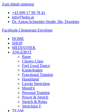
Zum Inhalt springen
+43 699 17 99 78 41
info@boho.at
Dr. Anton-Schneider-Straße 28a, Dornbirn
Facebook-f
Instagram
Envelope
HOME
SHOP
MEDIATHEK
ANGEBOT
Barre
Choreo Class
Feel Good Dance
Kinderballett
Functional Training
Handstand
Lavela Stretching
MomFit
Personal Training
Power & Stretch
Stretch & Relax
Stretching F
TEAM