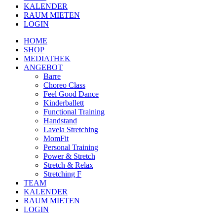
KALENDER
RAUM MIETEN
LOGIN
HOME
SHOP
MEDIATHEK
ANGEBOT
Barre
Choreo Class
Feel Good Dance
Kinderballett
Functional Training
Handstand
Lavela Stretching
MomFit
Personal Training
Power & Stretch
Stretch & Relax
Stretching F
TEAM
KALENDER
RAUM MIETEN
LOGIN