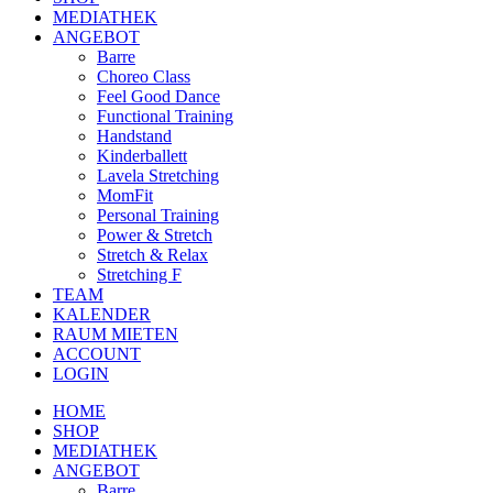
MEDIATHEK
ANGEBOT
Barre
Choreo Class
Feel Good Dance
Functional Training
Handstand
Kinderballett
Lavela Stretching
MomFit
Personal Training
Power & Stretch
Stretch & Relax
Stretching F
TEAM
KALENDER
RAUM MIETEN
ACCOUNT
LOGIN
HOME
SHOP
MEDIATHEK
ANGEBOT
Barre