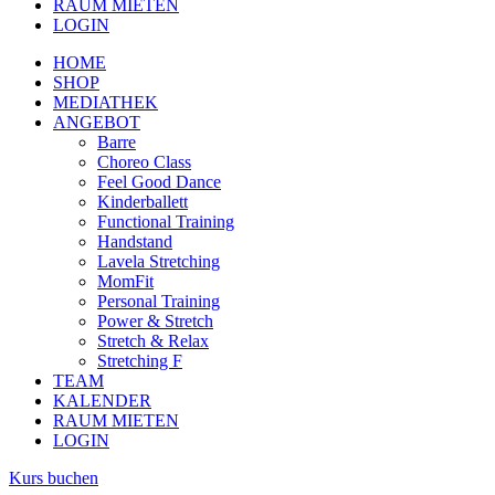
RAUM MIETEN
LOGIN
HOME
SHOP
MEDIATHEK
ANGEBOT
Barre
Choreo Class
Feel Good Dance
Kinderballett
Functional Training
Handstand
Lavela Stretching
MomFit
Personal Training
Power & Stretch
Stretch & Relax
Stretching F
TEAM
KALENDER
RAUM MIETEN
LOGIN
Kurs buchen