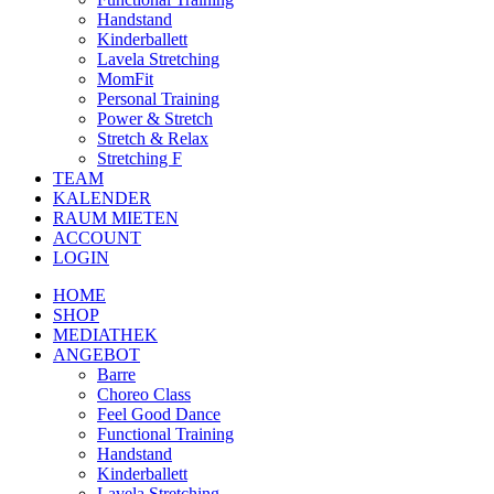
Handstand
Kinderballett
Lavela Stretching
MomFit
Personal Training
Power & Stretch
Stretch & Relax
Stretching F
TEAM
KALENDER
RAUM MIETEN
ACCOUNT
LOGIN
HOME
SHOP
MEDIATHEK
ANGEBOT
Barre
Choreo Class
Feel Good Dance
Functional Training
Handstand
Kinderballett
Lavela Stretching