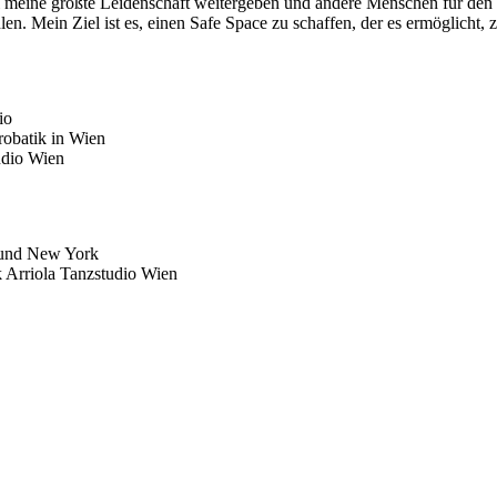
bei meine größte Leidenschaft weitergeben und andere Menschen für de
n. Mein Ziel ist es, einen Safe Space zu schaffen, der es ermöglicht, z
io
robatik in Wien
udio Wien
n und New York
 Arriola Tanzstudio Wien