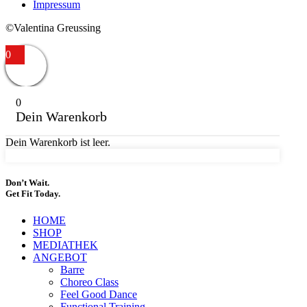
Impressum
©Valentina Greussing
0
0
Dein Warenkorb
Dein Warenkorb ist leer.
Don’t Wait.
Get Fit Today.
HOME
SHOP
MEDIATHEK
ANGEBOT
Barre
Choreo Class
Feel Good Dance
Functional Training