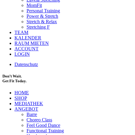
MomFit
Personal Training
Power & Stretch
Stretch & Relax
Stretching F
TEAM
KALENDER
RAUM MIETEN
ACCOUNT
LOGIN
Datenschutz
Don’t Wait.
Get Fit Today.
HOME
SHOP
MEDIATHEK
ANGEBOT
Barre
Choreo Class
Feel Good Dance
Functional Training