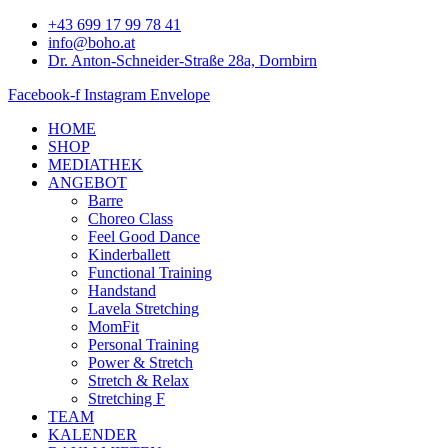
Zum
+43 699 17 99 78 41
Inhalt
info@boho.at
springen
Dr. Anton-Schneider-Straße 28a, Dornbirn
Facebook-f
Instagram
Envelope
HOME
SHOP
MEDIATHEK
ANGEBOT
Barre
Choreo Class
Feel Good Dance
Kinderballett
Functional Training
Handstand
Lavela Stretching
MomFit
Personal Training
Power & Stretch
Stretch & Relax
Stretching F
TEAM
KALENDER