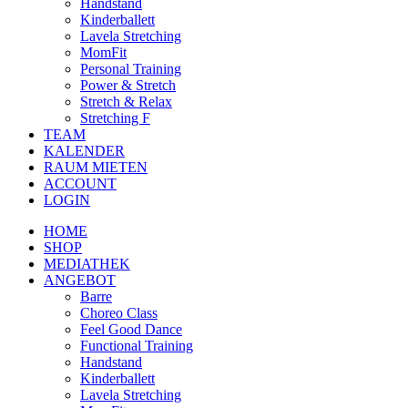
Handstand
Kinderballett
Lavela Stretching
MomFit
Personal Training
Power & Stretch
Stretch & Relax
Stretching F
TEAM
KALENDER
RAUM MIETEN
ACCOUNT
LOGIN
HOME
SHOP
MEDIATHEK
ANGEBOT
Barre
Choreo Class
Feel Good Dance
Functional Training
Handstand
Kinderballett
Lavela Stretching