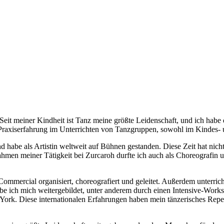
it meiner Kindheit ist Tanz meine größte Leidenschaft, und ich habe 
Praxiserfahrung im Unterrichten von Tanzgruppen, sowohl im Kindes- u
nd habe als Artistin weltweit auf Bühnen gestanden. Diese Zeit hat nic
ahmen meiner Tätigkeit bei Zurcaroh durfte ich auch als Choreografin u
ommercial organisiert, choreografiert und geleitet. Außerdem unterrich
be ich mich weitergebildet, unter anderem durch einen Intensive-Wor
k. Diese internationalen Erfahrungen haben mein tänzerisches Reperto