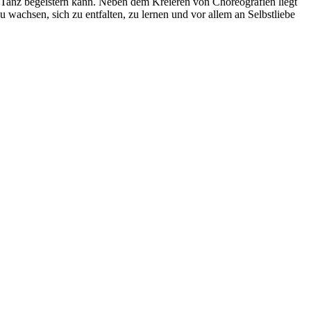
n Tanz begeistern kann. Neben dem Kreieren von Choreografien liegt
u wachsen, sich zu entfalten, zu lernen und vor allem an Selbstliebe