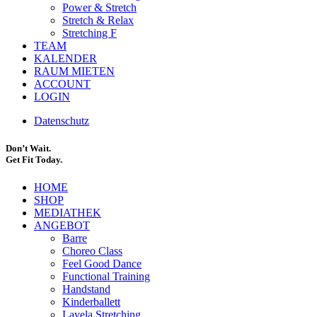
Power & Stretch
Stretch & Relax
Stretching F
TEAM
KALENDER
RAUM MIETEN
ACCOUNT
LOGIN
Datenschutz
Don’t Wait.
Get Fit Today.
HOME
SHOP
MEDIATHEK
ANGEBOT
Barre
Choreo Class
Feel Good Dance
Functional Training
Handstand
Kinderballett
Lavela Stretching