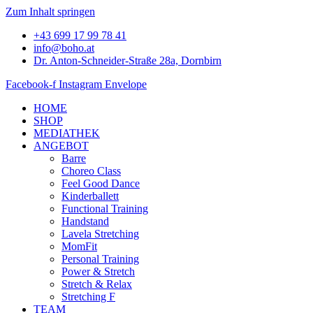
Zum Inhalt springen
+43 699 17 99 78 41
info@boho.at
Dr. Anton-Schneider-Straße 28a, Dornbirn
Facebook-f
Instagram
Envelope
HOME
SHOP
MEDIATHEK
ANGEBOT
Barre
Choreo Class
Feel Good Dance
Kinderballett
Functional Training
Handstand
Lavela Stretching
MomFit
Personal Training
Power & Stretch
Stretch & Relax
Stretching F
TEAM