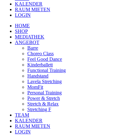
KALENDER
RAUM MIETEN
LOGIN
HOME
SHOP
MEDIATHEK
ANGEBOT
Barre
Choreo Class
Feel Good Dance
Kinderballett
Functional Training
Handstand
Lavela Stretching
MomFit
Personal Training
Power & Stretch
Stretch & Relax
Stretching F
TEAM
KALENDER
RAUM MIETEN
LOGIN