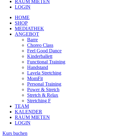
RAUM MIETEN
LOGIN
HOME
SHOP
MEDIATHEK
ANGEBOT
Barre
Choreo Class
Feel Good Dance
Kinderballett
Functional Training
Handstand
Lavela Stretching
MomFit
Personal Training
Power & Stretch
Stretch & Relax
Stretching F
TEAM
KALENDER
RAUM MIETEN
LOGIN
Kurs buchen