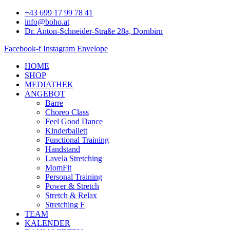
Zum
+43 699 17 99 78 41
Inhalt
info@boho.at
springen
Dr. Anton-Schneider-Straße 28a, Dornbirn
Facebook-f
Instagram
Envelope
HOME
SHOP
MEDIATHEK
ANGEBOT
Barre
Choreo Class
Feel Good Dance
Kinderballett
Functional Training
Handstand
Lavela Stretching
MomFit
Personal Training
Power & Stretch
Stretch & Relax
Stretching F
TEAM
KALENDER