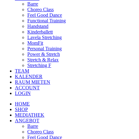
Barre
Choreo Class
Feel Good Dance
Functional Training
Handstand
Kinderballett
Lavela Stretching
MomFit
Personal Training
Power & Stretch
Stretch & Relax
Stretching F
TEAM
KALENDER
RAUM MIETEN
ACCOUNT
LOGIN
HOME
SHOP
MEDIATHEK
ANGEBOT
Barre
Choreo Class
Feel Good Dance